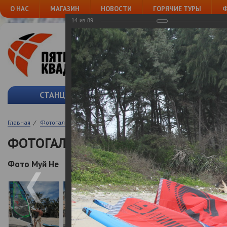
О НАС
МАГАЗИН
НОВОСТИ
ГОРЯЧИЕ ТУРЫ
Ф
14
из
89
ВИНДСЕРФ
И КАЙТС
ПРОК
СТАНЦИИ
ВИНДСЕРФИНГ
Главная
/
Фотогалереи
/
Фото Муй Не
ФОТОГАЛЕРЕИ
Фото Муй Не